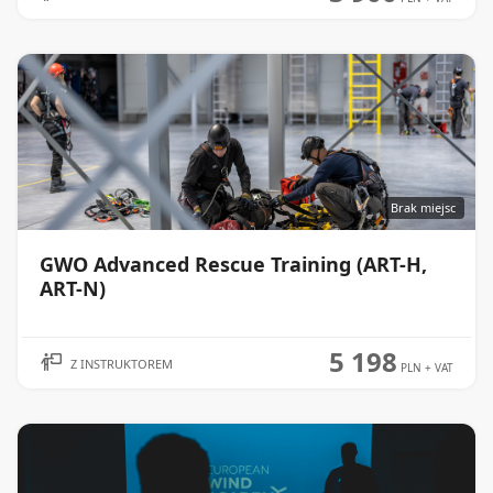
Brak miejsc
GWO Advanced Rescue Training (ART-H,
WIĘCEJ
ART-N)
5 198
Z INSTRUKTOREM
PLN
+ VAT