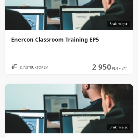
Brak miejsc
Enercon Classroom Training EP5
WIĘCEJ
2 950
Z INSTRUKTOREM
PLN
+ VAT
Brak miejsc