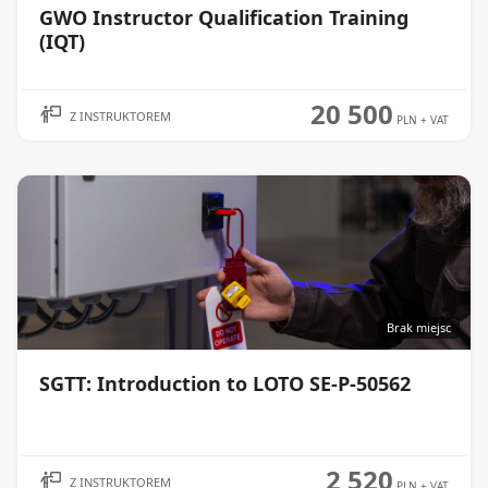
GWO Instructor Qualification Training
WIĘCEJ
(IQT)
20 500
Z INSTRUKTOREM
PLN
+ VAT
Brak miejsc
SGTT: Introduction to LOTO SE-P-50562
WIĘCEJ
2 520
Z INSTRUKTOREM
PLN
+ VAT