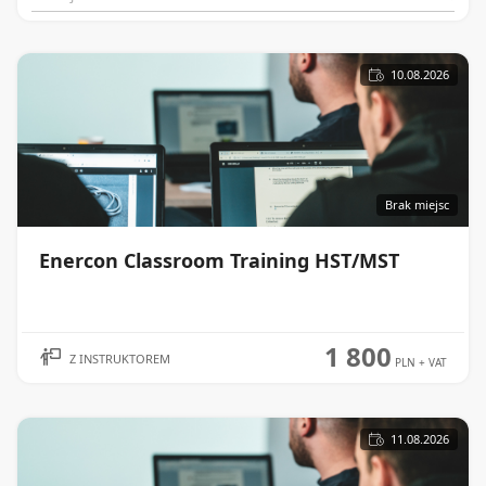
10.08.2026
Brak miejsc
Enercon Classroom Training HST/MST
WIĘCEJ
1 800
Z INSTRUKTOREM
PLN
+ VAT
11.08.2026