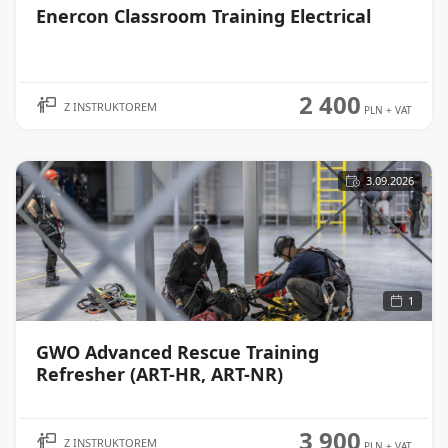
Enercon Classroom Training Electrical
WIĘCEJ
2 400
Z INSTRUKTOREM
PLN
+ VAT
3.09.2026
1
GWO Advanced Rescue Training
WIĘCEJ
Refresher (ART-HR, ART-NR)
3 900
Z INSTRUKTOREM
PLN
+ VAT